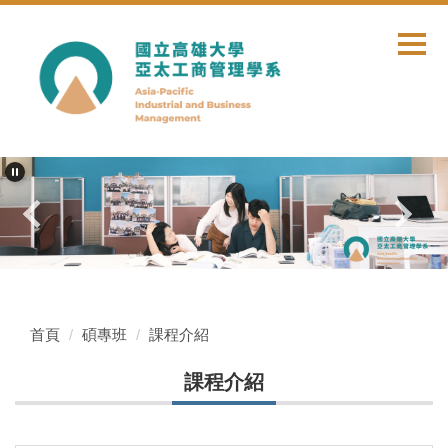
跳
到
主
要
內
容
區
首頁
碩專班
課程介紹
課程介紹