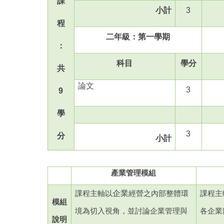
課
小計
3
程
二年級：第一學期
：
科目
學分
共
論文
3
9
學
3
分
小計
產業管理模組
企業
課程主軸以
經營之內部整體環
課程主
模組
境為切入視角，並討論企業管理與
各企業
說明