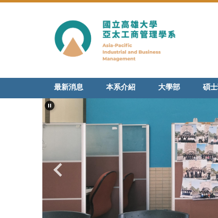
跳
到
主
要
內
容
區
最新消息
本系介紹
大學部
碩士