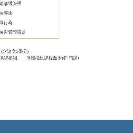
銷溝通管裡
習導論
織行為
展與管理議題
(含論文3學分)，
系統模組」，每個模組課程至少修2門課)