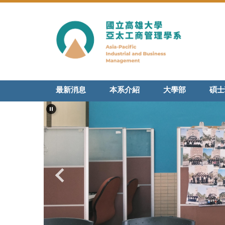
跳
到
主
要
內
容
區
最新消息
本系介紹
大學部
碩士