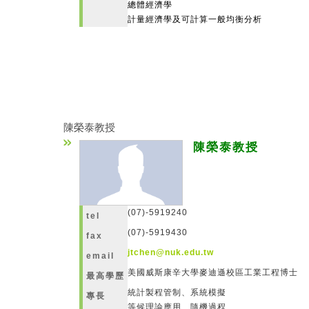
總體經濟學
計量經濟學及可計算一般均衡分析
陳榮泰教授
陳榮泰教授
(07)-5919240
tel
(07)-5919430
fax
jtchen@nuk.edu.tw
email
美國威斯康辛大學麥迪遜校區工業工程博
最高學歷
統計製程管制、系統模擬
專長
等候理論應用、隨機過程