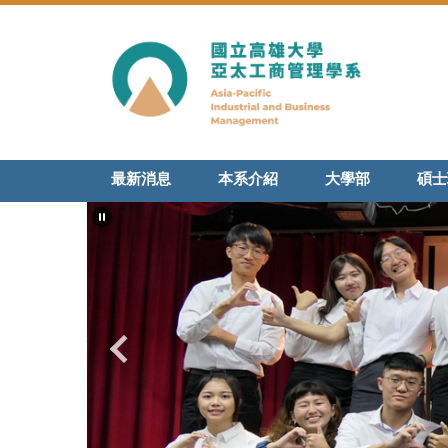
跳
到
主
要
內
容
區
最新消息
本系介紹
大學部
碩士