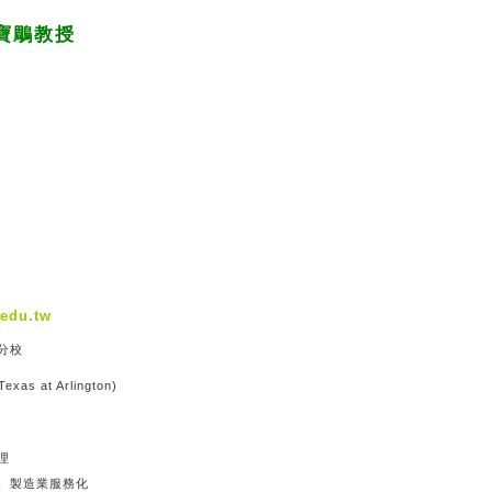
寶鵰教授
edu.tw
分校
Texas at Arlington)
士
理
、製造業服務化