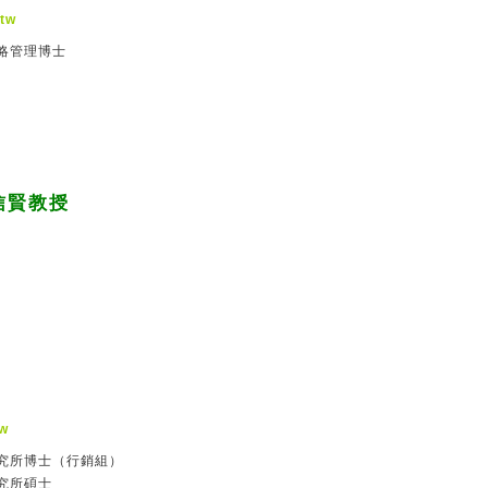
tw
略管理博士
信賢教授
w
究所博士（行銷組）
究所碩士