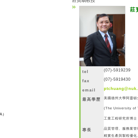
莊寶鵰教授
莊
(07)-5919239
tel
(07)-5919430
fax
ptchuang@nuk.
email
美國德州大學阿靈頓
最高學歷
學系學士
(The University of 
A）
工業工程研究所博
品質管理、服務業管
專長
精實生產與製程優化