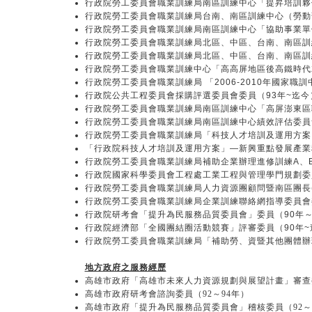
行政院勞工委員會職業訓練局南區訓練中心「提昇培訓夥
行政院勞工委員會職業訓練局台南、南區訓練中心（勞動
行政院勞工委員會職業訓練局南區訓練中心「協助事業單位
行政院勞工委員會職業訓練局北區、中區、台南、南區訓
行政院勞工委員會職業訓練局北區、中區、台南、南區訓
行政院勞工委員會職業訓練中心「高高屏地區後高鐵時代就
行政院勞工委員會職業訓練局 「2006-2010年國家職訓
行政院公共工程委員會採購評選委員會委員（93年~迄今
行政院勞工委員會職業訓練局南區訓練中心「高屏澎東區職
行政院勞工委員會職業訓練局南區訓練中心績效評估委員會委
行政院勞工委員會職業訓練局「科技人才培訓及運用方案」
「行政院科技人才培訓及運用方案」—新興重點發展產業科
行政院勞工委員會職業訓練局補助企業辦理進修訓練A、B計
行政院國家科學委員會工程處工業工程與管理學門規劃委員
行政院勞工委員會職業訓練局人力資源團顧問暨南區團長(9
行政院勞工委員會職業訓練局企業訓練聯絡網指導委員會委員
行政院研考會「提升為民服務品質委員會」委員（90年～
行政院經濟部「全國團結圈活動競賽」評審委員（90年~
行政院勞工委員會職業訓練局「補助勞、資暨其他團體辦
地方政府之服務經歷
高雄市政府「高雄市未來人力資源規劃與展望計畫」審查委
高雄市政府研考會諮詢委員（92～94年）
高雄市政府「提升為民服務品質委員會」稽核委員（92～