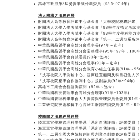
高雄市政府第8屆勞資爭議仲裁委員（95.5~97.4年）
法人機構之服務經歷
財團法人高等教育評鑑中心基金會「大學校院校務評鑑」評
財團法人大學入學考試中心基金會「98學年度指定考試測
財團法人大學入學考試中心基金會「98學年度學科能力測
財團法人高等教育評鑑中心基金會「第一、二週期系所評鑑
中華民國品質學會高雄分會理事長(97年～迄今)
中華民國品質學會高雄分會常務理事(95年~97年，100年~
中華民國品質學會典試委員(93年~迄今)
中華民國品質學會高雄分會理事(91年～迄今)
中華民國品質學會高雄分會教育小組主任委員(91年～95
「技專校院入學測驗中心」題庫建置顧問及科目召集人(93
「技專校院產學合作協調中心」規劃委員(92年~94年)
高雄市工業會會務諮詢顧問（92年～迄今）
中華民國科技管理學會高雄分會理事(91年~103年)
中華民國管理科學學會人力資源與管理委員會委員(91年～
工業研究院技術移轉中心高雄工服部諮詢委員(84年～92
校際間之服務經歷經歷
陸軍軍官學校管理科學學系「系所自我評鑑」評鑑委員（1
海軍軍官學校資訊管理學系「系所自我評鑑」評鑑委員（1
第一、二屆全國大專院校創新與創業企劃競賽評審委員（1