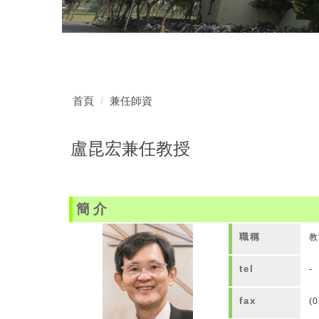
首頁
兼任師資
盧昆宏兼任教授
簡介
職稱
教
tel
-
fax
(0