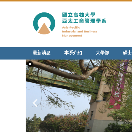
跳
到
主
要
內
容
區
最新消息
本系介紹
大學部
碩士