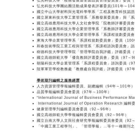
弘光科技大學『校務發展暨全面品質管理委員會』委員（1
弘光科技大學團結圈活動成果發表評審委員(101年～104
國立中山大學材料與光電科學學系「工程及教育科技認證諮
國立屏東科技大學工業管理系「系務發展委員會」與「系
國立高雄應用科技大學人文社會學院「院教師評審委員會-
國立高雄應用科技大學企業管理學系「系教師評審委員會
國立高雄應用科技大學企業管理學系「系課程規劃委員會
柬海大學企業管理學系「系課程規劃委員會」委員（100
和春技術學院工業工程與管理系「系課程諮詢委員會」諮
樹德科技大學管理學院「管理學院自我評鑑」評鑑委員（9
國立高雄師範大學「優良教師評選委員會」委員（97～9
朝陽科技大學企業管理系「系課程委員會」諮詢委員（97
陸軍軍官學校教務處「教務處自我評鑑」評鑑委員（97
學術期刋編輯之服務經歷
人力資源管理學報編輯委員、副總編輯（94年～101年）
品質學報編輯委員會委員（97年～100年）
“International Journal of Business Performance
International Journal of Operation Research
健康管理學刋編輯委員會委員（92～96年）
國立高雄師範大學學報編輯委員會委員（92～96年）
國立台南大學人文與社會研究學報編輯委員會委員（92～
「中國工業工程學刊」、「管理學報」…等十一種期刊之