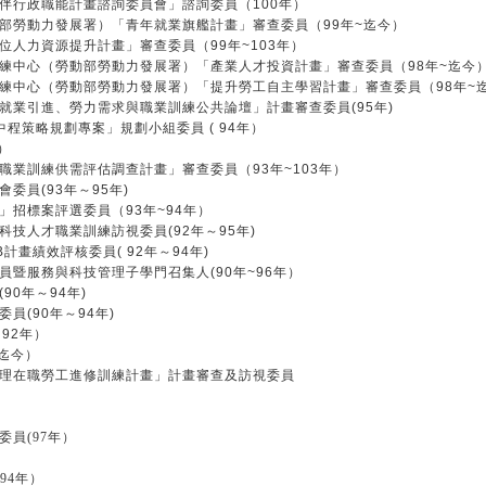
伴行政職能計畫諮詢委員會」諮詢委員（100年）
部勞動力發展署）「青年就業旗艦計畫」審查委員（99年~迄今）
人力資源提升計畫」審查委員（99年~103年）
練中心（勞動部勞動力發展署）「產業人才投資計畫」審查委員（98年~迄今
練中心（勞動部勞動力發展署）「提升勞工自主學習計畫」審查委員（98年~
業引進、勞力需求與職業訓練公共論壇」計畫審查委員(95年)
中程策略規劃專案」規劃小組委員 ( 94年）
）
業訓練供需評估調查計畫」審查委員（93年~103年）
員(93年～95年)
招標案評選委員（93年~94年）
技人才職業訓練訪視委員(92年～95年)
畫績效評核委員( 92年～94年)
暨服務與科技管理子學門召集人(90年~96年）
0年～94年)
(90年～94年)
92年）
迄今）
理在職勞工進修訓練計畫」計畫審查及訪視委員
員(97年）
94年）