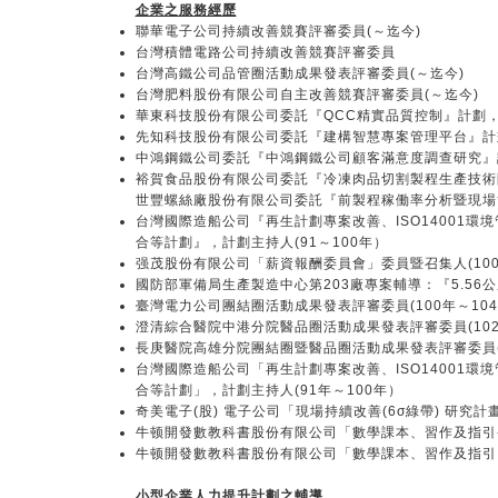
企業之服務經歷
聯華電子公司持續改善競賽評審委員(～迄今)
台灣積體電路公司持續改善競賽評審委員
台灣高鐵公司品管圈活動成果發表評審委員(～迄今)
台灣肥料股份有限公司自主改善競賽評審委員(～迄今)
華東科技股份有限公司委託『QCC精實品質控制』計劃，
先知科技股份有限公司委託『建構智慧專案管理平台』計
中鴻鋼鐵公司委託『中鴻鋼鐵公司顧客滿意度調查研究』計劃
裕賀食品股份有限公司委託『冷凍肉品切割製程生產技術
世豐螺絲廠股份有限公司委託『前製程稼働率分析暨現場管
台灣國際造船公司『再生計劃專案改善、ISO14001環境管理系
合等計劃』，計劃主持人(91～100年）
强茂股份有限公司「薪資報酬委員會」委員暨召集人(100/11/3
國防部軍備局生產製造中心第203廠專案輔導：『5.56公
臺灣電力公司團結圈活動成果發表評審委員(100年～104
澄清綜合醫院中港分院醫品圈活動成果發表評審委員(102年
長庚醫院高雄分院團結圈暨醫品圈活動成果發表評審委員(1
台灣國際造船公司「再生計劃專案改善、ISO14001環境管理系
合等計劃」，計劃主持人(91年～100年）
奇美電子(股) 電子公司「現場持續改善(6σ綠帶) 研究計
牛顿開發數教科書股份有限公司「數學課本、習作及指引--
牛顿開發數教科書股份有限公司「數學課本、習作及指引」
小型企業人力提升計劃之輔導