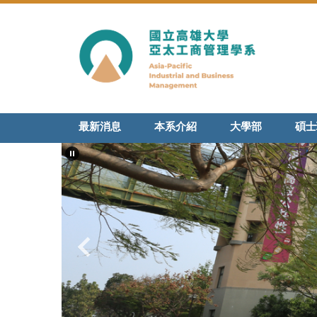
跳
到
主
要
內
容
區
最新消息
本系介紹
大學部
碩士