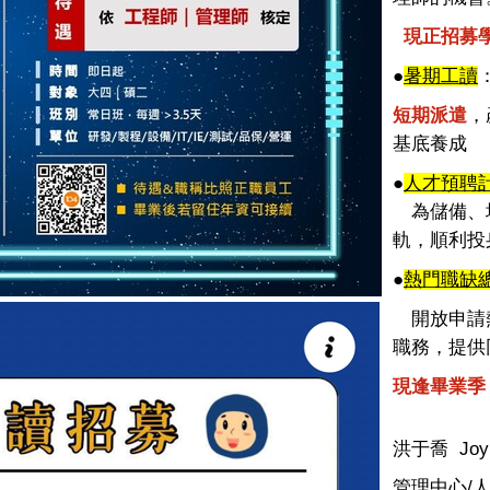
現正招募
●
暑期工讀
短期派遣
，
基底養成
●
人才預聘
為儲備、培
軌，
順利投
●
熱門職缺
開放申請熱
職務，
提供
現逢畢業季
洪于喬
Joy
管理中心
/