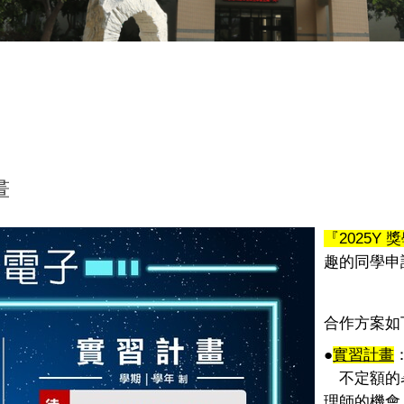
畫
『
2025Y
獎
趣的同學申
合作方案如
●
實習計畫
不定額的
理師的
機會