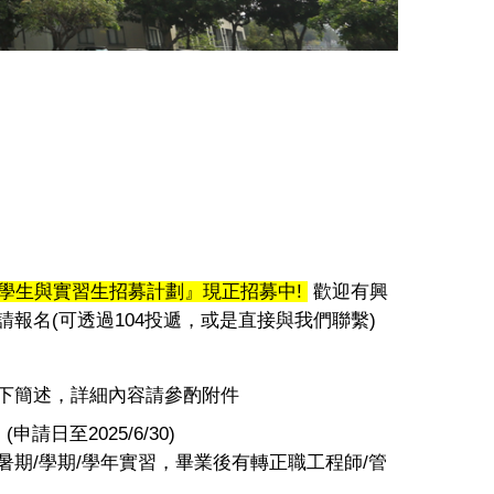
學生與實習生招募計劃』現正招募中
!
歡迎有興
請報名
(
可透過
104
投遞，
或是直接與我們聯繫
)
下簡述，詳細內容請參酌附件
：
(
申請日至
2025/6/30)
暑期
/
學期
/
學年實習，畢業後有轉正職工程師
/
管
。