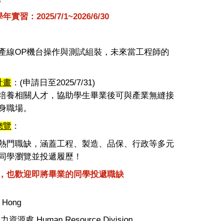
學年實習：
2025/7/1~2026/6/30
：
產線
OP
機台操作與測試組裝，未來當工程師的
計畫
：
(
申請日至
2025/7/31)
養相關人才，協助學生畢業後可與產業無縫接
身職場。
總覽
：
門職缺，涵蓋工程、製造、品保、行政等多元
同學瀏覽並投遞履歷！
，也歡迎即將畢業的同學投遞職缺
 Hong
人力資源處
Human Resource Division