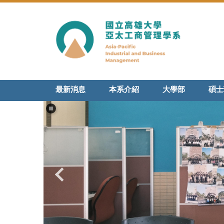
跳
到
主
要
內
容
區
最新消息
本系介紹
大學部
碩士