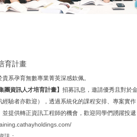
培育計畫
於貴系孕育無數專業菁英深感欽佩。
泰集團資訊人才培育計畫
】
招募訊息，
邀請優秀且對於
訊經驗者亦歡迎），
透過系統化的課程安排、專案實作，
，
並提供轉正資訊工程師的機會，歡迎同學們踴躍投遞
raining.cathayholdings.
com/
資訊：