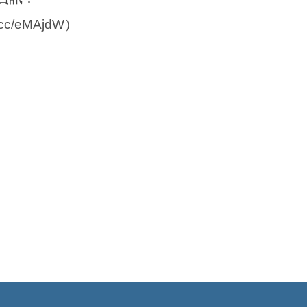
cc/
eMAjdW
）