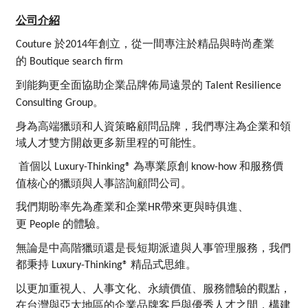
公司介紹
於
年創立，從一間專注於精品與時尚產業
Couture
2014
的
Boutique search firm
到能夠更全面協助企業品牌佈局遠景的
Talent Resilience
。
Consulting Group
身為高端獵頭和人資策略顧問品牌，
我們專注為企業和領
域人才雙方開啟更多新里程的可能性。
首個以
為專業原創
和服務價
Luxury-Thinking®
know-how
值核心的獵頭與人事諮詢顧問公司。
我們期盼率先為產業和企業
帶來更與時俱進、
HR
更
的體驗。
People
無論是中高階獵頭還是長短期派遣與人事管理服務，我們
都秉持
精品式思維。
Luxury-Thinking®
以更加重視人、人事文化、永續價值、服務體驗的觀點，
在台灣與亞太地區的企業品牌客戶與優秀人才之間，
構建