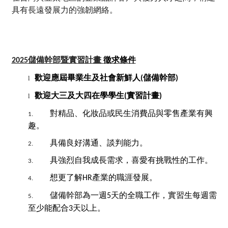
具有長遠發展力的強韌網絡。
儲備幹部暨實習計畫
徵求條件
2025
歡迎應屆畢業生及社會新鮮人
儲備幹部
l
(
)
歡迎大三及大四在學學生
實習計畫
l
(
)
對精品、化妝品或民生消費品與零售產業有興
1.
趣。
具備良好溝通、談判能力。
2.
具強烈自我成長需求，喜愛有挑戰性的工作。
3.
想更了解
產業的職涯發展。
HR
4.
儲備幹部為一週
天的全職工作，實習生每週需
5
5.
至少能配合
天以上
。
3