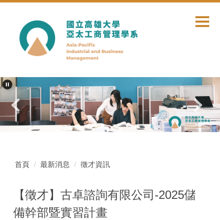
跳
到
主
要
內
容
區
首頁
最新消息
徵才資訊
【徵才】古卓諮詢有限公司-2025儲
備幹部暨實習計畫