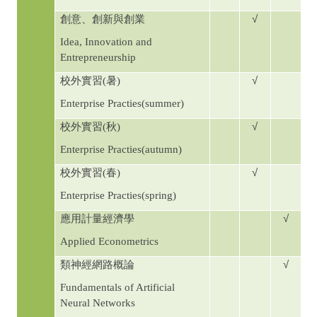
√
創意、創新與創業
Idea, Innovation and
Entrepreneurship
√
校外實習
(
暑
)
Enterprise Practies(summer)
√
校外實習
(
秋
)
Enterprise Practies(autumn)
√
校外實習
(
春
)
Enterprise Practies(spring)
√
應用計量經濟學
Applied Econometrics
√
類神經網路概論
Fundamentals of Artificial
Neural Networks