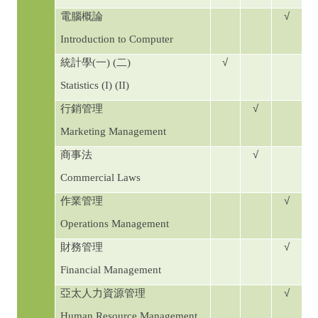
√
電腦概論
Introduction to Computer
√
統計學
(
一
) (
二
)
Statistics (I) (II)
√
行銷管理
Marketing Management
√
商事法
Commercial Laws
√
作業管理
Operations Management
√
財務管理
Financial Management
√
亞太人力資源管理
Human Resource Management