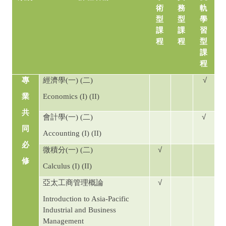
術
務
軌
型
型
學
課
課
習
程
程
型
課
程
√
專
經濟學
(
一
) (
二
)
業
Economics (I) (II)
共
√
會計學
(
一
) (
二
)
同
Accounting (I) (II)
必
√
微積分
(
一
) (
二
)
修
Calculus (I) (II)
√
亞太工商管理概論
Introduction to Asia-Pacific
Industrial and Business
Management