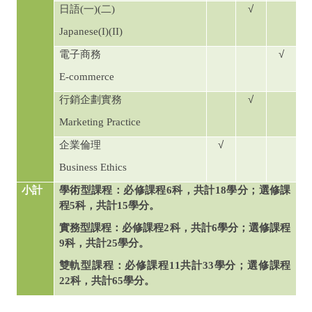
√
日語
(
一
)(
二
)
Japanese(I)(II)
√
電子商務
E-commerce
√
行銷企劃實務
Marketing Practice
√
企業倫理
Business Ethics
小計
學術型課程：必修課程
6
科，共計
18
學分；選修課
程
5
科，共計
15
學分。
實務型課程：必修課程
2
科，共計
6
學分；選修課程
9
科，共計
25
學分。
雙軌型課程：必修課程
11
共計
33
學分；選修課程
22
科，共計
65
學分。