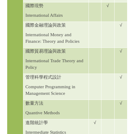
√
國際現勢
International Affairs
√
國際金融理論與政策
International Money and
Finance: Theory and Policies
√
國際貿易理論與政策
International Trade Theory and
Policy
√
管理科學程式設計
Computer Programming in
Management Science
√
數量方法
Quantive Methods
√
進階統計學
Intermediate Statistics