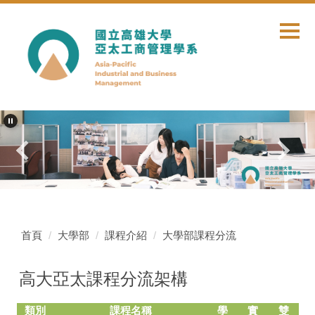
跳
到
主
要
內
容
區
首頁
大學部
課程介紹
大學部課程分流
高大亞太課程分流架構
類別
課程名稱
學
實
雙