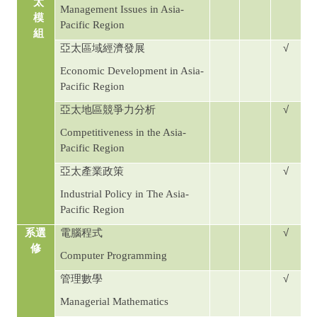
太
Management Issues in Asia-
模
Pacific Region
組
√
亞太區域經濟發展
Economic Development in Asia-
Pacific Region
√
亞太地區競爭力分析
Competitiveness in the Asia-
Pacific Region
√
亞太產業政策
Industrial Policy in The Asia-
Pacific Region
√
系選
電腦程式
修
Computer Programming
√
管理數學
Managerial Mathematics