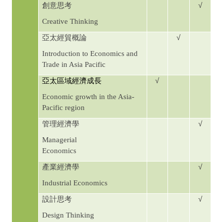
√
創意思考
Creative Thinking
√
亞太經貿概論
Introduction to Economics and
Trade in Asia Pacific
√
亞太區域經濟成長
Economic growth in the Asia-
Pacific region
√
管理經濟學
Managerial
Economics
√
產業經濟學
Industrial Economics
√
設計思考
Design Thinking