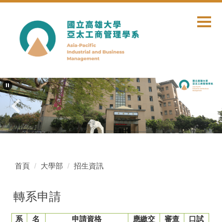
跳
到
主
要
內
容
區
首頁
大學部
招生資訊
轉系申請
系
名
申請資格
應繳交
審查
口試