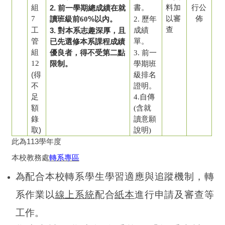
組
2.
書。
料加
行公
前一學期總成績在就
7
%
以審
佈
讀班級前60
以內。
2. 歷年
查
工
3.
成績
對本系志趣深厚，且
管
單
。
已先選修本系課程成績
組
優良者，得不受第二點
3. 前一
12
限制。
學期班
(得
級排名
不
證明。
足
4.自傳
額
(含就
錄
讀意願
取)
說明)
此為113學年度
本校教務處
轉系專區
為配合本校轉系學生學習適應與追蹤機制，轉
系作業以
線上系統
配合
紙本
進行申請及審查等
工作。