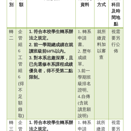
別
額
資料
方式
科目
及時
間地
點
轉
1.
企
符合本校學生轉系辦
1. 轉系
就所
視需
二
管
法之規定。
申請
繳資
要另
組
2.
書。
料加
行公
前一學期總成績在就
6
%
以審
佈
讀班級前60
以內。
2. 歷年
查
工
3.
成績
對本系志趣深厚，且
管
單。
已先選修本系課程成績
組
優良者，得不受第二點
3.前一
6
限制。
學期班
(得
級排名
不
證明。
足
4.自傳
額
(含就
錄
讀意願
取)
說明)
轉
1.
企
符合本校學生轉系辦
1. 轉系
就所
視需
三
管
法之規定。
申請
繳資
要另