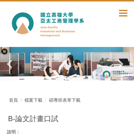
跳
到
主
要
內
容
區
首頁
檔案下載
碩專班表單下載
B-論文計畫口試
說明：