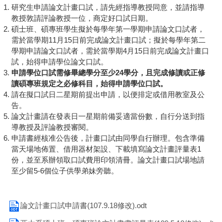
研究生申請論文計畫口試，請先經指導教授同意，並請指導
教授敦請評論教授一位，商定好口試日期。
碩士班、碩專班學生擬於每學年第一學期申請論文口試者，
需於當學期11月15日前完成論文計畫口試；擬於每學年第二
學期申請論文口試者，需於當學期4月15日前完成論文計畫口
試，始得申請學位論文口試。
申請學位口試需修畢總學分至少24學分，且完成修讀或正修
讀碩專班規定之必修科目，始得申請學位口試。
請在擬口試日二星期前提出申請，以便排定或借用教室及公
告。
論文計畫請在發表日一星期前備妥適當份數，自行分送到指
導教授及評論教授審閱。
申請書經核准公告後，計畫口試由同學自行辦理。包含準備
當天場地佈置、借用器材架設、下載填寫論文計畫評量表1
份，並至系辦領取口試費用印領清冊。論文計畫口試場地請
至少留5-6個位子供學弟妹旁聽。
論文計畫口試申請書(107.9.18修改).odt