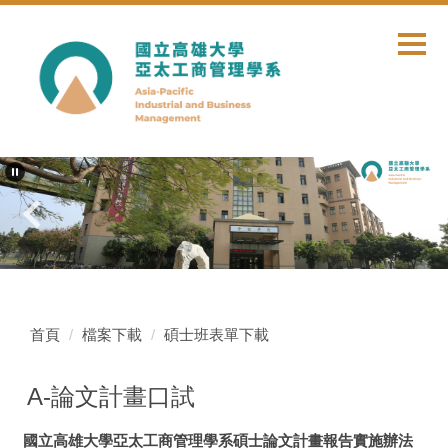
跳
到
主
要
內
容
區
首頁
檔案下載
碩士班表單下載
A-論文計畫口試
國立高雄大學亞太工商管理學系碩士論文計畫報告實施辦法