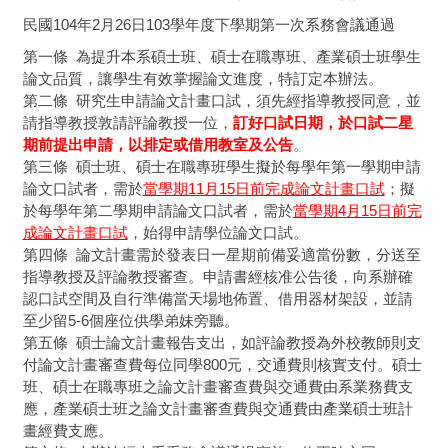
民國104年2月26日103學年度下學期第一次系務會議通過
第一條 為提升本系碩士班、碩士在職專班、產業碩士班學生
論文品質，讓學生有效掌握論文進度，特訂定本辦法。
第二條 研究生申請論文計畫口試，須先經指導教授同意，並
請指導教授敦請評論教授一位，
訂好口試日期，於口試二星
期前提出申請，以排定或借用教室及公告
。
第三條 碩士班、碩士在職專班學生擬於每學年第一學期申請
論文口試者，需於
當學期11月15日前完成論文計畫口試
；擬
於每學年第二學期申請論文口試者，需於
當學期4月15日前完
成論文計畫口試
，始得申請學位論文口試。
第四條 論文計畫需於發表日一星期前備妥適當份數，分送至
指導教授及評論教授審查。申請書經核准公告後，向系辦確
認口試空間及自行準備當天場地佈置、借用器材架設，並請
至少留5-6個座位供學弟妹旁聽。
第五條 碩士論文計畫報告支出，如評論教授為外校教師則支
付論文計畫審查費每位同學800元，交通費則核實支付。碩士
班、碩士在職專班之論文計畫審查費與交通費由系業務費支
應，產業碩士班之論文計畫審查費與交通費由產業碩士班計
畫經費支應。