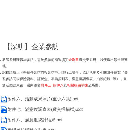
【深耕】企業參訪
教師欲辦理職場參訪，需於參訪前兩週填妥
企劃書
繳交至系辦，以便送出簽呈與審
核。
記得請班上同學擔任參訪前與參訪中之隨行工讀生，協助活動及相關附件繕寫（彙
整參訪同學保險資料、訂餐盒、準備簽到表、滿意度調查表、拍照紀錄...等），並
於活動結束後一週內繳交
附件五~附件八
及
相關核銷單據
至系辦。
附件六、活動成果照片(至少六張).odt
附件七、滿意度調查表(繳交掃描檔).odt
附件八、滿意度統計結果.odt